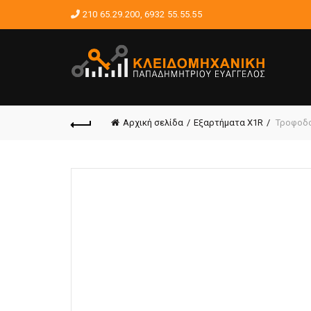
210 65.29.200
,
6932 55.55.55
Αρχική σελίδα
Εξαρτήματα X1R
Τροφοδο