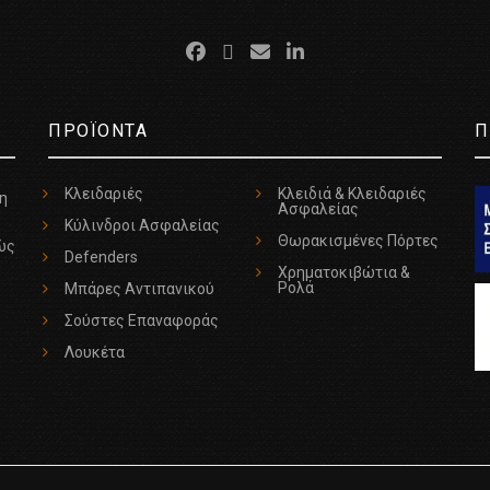
ΠΡΟΪΟΝΤΑ
Π
Κλειδαριές
Κλειδιά & Κλειδαριές
τη
Ασφαλείας
Κύλινδροι Ασφαλείας
Θωρακισμένες Πόρτες
ώς
Defenders
Χρηματοκιβώτια &
Ρολά
Μπάρες Αντιπανικού
Σούστες Επαναφοράς
Λουκέτα