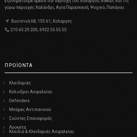
Εξυπηρετούμε άμεσα την περιοχή του Χολαργού, καθώς και τις
γύρω περιοχές Χαλάνδρι, Αγία Παρασκευή, Ψυχικό, Παπάγου.
Βουτσινά 68, 155 61, Χολαργός
210 65.29.200
,
6932 55.55.55
ΠΡΟΪΟΝΤΑ
Κλειδαριές
Κύλινδροι Ασφαλείας
Defenders
Μπάρες Αντιπανικού
Σούστες Επαναφοράς
Λουκέτα
Κλειδιά & Κλειδαριές Ασφαλείας