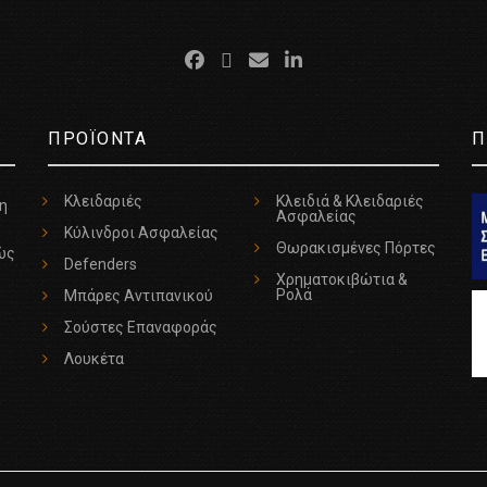
ΠΡΟΪΟΝΤΑ
Π
Κλειδαριές
Κλειδιά & Κλειδαριές
τη
Ασφαλείας
Κύλινδροι Ασφαλείας
Θωρακισμένες Πόρτες
ώς
Defenders
Χρηματοκιβώτια &
Ρολά
Μπάρες Αντιπανικού
Σούστες Επαναφοράς
Λουκέτα