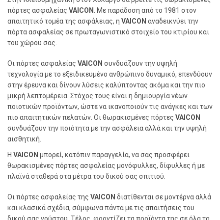
πόρτες ασφαλείας
VAICON
. Με παράδοση από το 1981 στον
απαιτητικό τομέα της ασφάλειας, η
VAICON
αναδεικνύει την
πόρτα ασφαλείας σε πρωταγωνιστικό στοιχείο του κτιρίου και
του χώρου σας.
Οι πόρτες ασφαλείας
VAICON
συνδυάζουν την υψηλή
τεχνολογία με το εξειδικευμένο ανθρώπινο δυναμικό, επενδύουν
στην έρευνα και δίνουν λύσεις καλύπτοντας ακόμα και την πιο
μικρή λεπτομέρεια. Στόχος τους είναι η δημιουργία νέων
ποιοτικών προϊόντων, ώστε να ικανοποιούν τις ανάγκες και των
πιο απαιτητικών πελατών. Οι θωρακισμένες πόρτες
VAICON
συνδυάζουν την ποιότητα με την ασφάλεια αλλά και την υψηλή
αισθητική.
Η
VAICON
μπορεί, κατόπιν παραγγελία, να σας προσφέρει
θωρακισμένες πόρτες ασφαλείας μονόφυλλες, δίφυλλες ή με
πλαϊνά σταθερά στα μέτρα του δικού σας σπιτιού.
Οι πόρτες ασφαλείας της
VAICON
διατίθενται σε μοντέρνα αλλά
και κλασικά σχέδια, σύμφωνα πάντα με τις απαιτήσεις του
δικού σας γούστου. Τέλος, φροντίζει τα προϊόντα της σε όλα τα