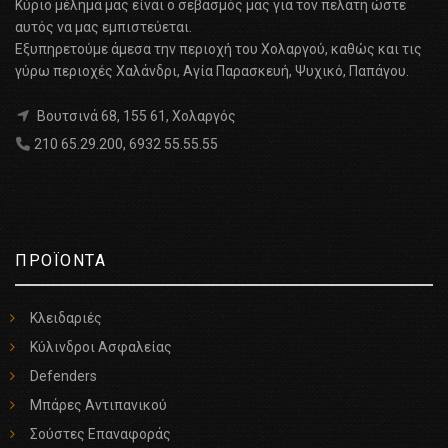
Κύριο μέλημά μας είναι ο σεβασμός μας για τον πελάτη ώστε
αυτός να μας εμπιστεύεται.
Εξυπηρετούμε άμεσα την περιοχή του Χολαργού, καθώς και τις
γύρω περιοχές Χαλάνδρι, Αγία Παρασκευή, Ψυχικό, Παπάγου.
Βουτσινά 68, 155 61, Χολαργός
210 65.29.200
,
6932 55.55.55
ΠΡΟΪΟΝΤΑ
Κλειδαριές
Κύλινδροι Ασφαλείας
Defenders
Μπάρες Αντιπανικού
Σούστες Επαναφοράς