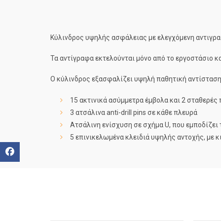
Κύλινδρος υψηλής ασφάλειας με ελεγχόμενη αντιγρα
Τα αντίγραφα εκτελούνται μόνο από το εργοστάσιο κ
Ο κύλινδρος εξασφαλίζει υψηλή παθητική αντίσταση
15 ακτινικά ασύμμετρα έμβολα και 2 σταθερές
3 ατσάλινα
anti-drill pins
σε κάθε πλευρά
Ατσάλινη ενίσχυση σε σχήμα
U,
που
εμποδίζει
5 επινικελωμένα
κλειδιά υψηλής αντοχής,
με κ
Facebook