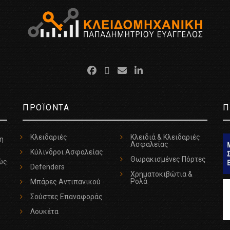
ΠΡΟΪΟΝΤΑ
Π
Κλειδαριές
Κλειδιά & Κλειδαριές
τη
Ασφαλείας
Κύλινδροι Ασφαλείας
Θωρακισμένες Πόρτες
ώς
Defenders
Χρηματοκιβώτια &
Ρολά
Μπάρες Αντιπανικού
Σούστες Επαναφοράς
Λουκέτα