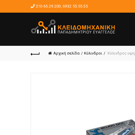
210 65.29.200
,
6932 55.55.55
Αρχική σελίδα
Κύλινδροι
Κύλινδρος υψη