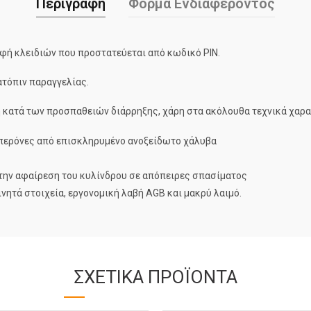
Περιγραφή
Φόρμα Ενδιαφέροντος
φή κλειδιών που προστατεύεται από κωδικό PIN.
ατόπιν παραγγελίας.
 κατά των προσπαθειών διάρρηξης, χάρη στα ακόλουθα τεχνικά χαρα
 περόνες από επισκληρυμένο ανοξείδωτο χάλυβα
 την αφαίρεση του κυλίνδρου σε απόπειρες σπασίματος
ινητά στοιχεία, εργονομική λαβή AGB και μακρύ λαιμό.
ΣΧΕΤΙΚΆ ΠΡΟΪΌΝΤΑ