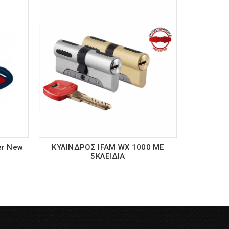
er New
ΚΥΛΙΝΔΡΟΣ IFAM WX 1000 ME
Κύλιν
5ΚΛΕΙΔΙΑ