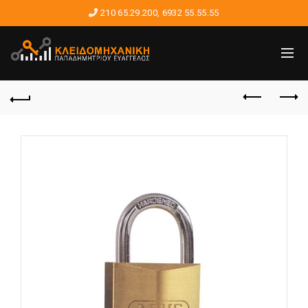
210 65.29.200
,
6932 55.55.55