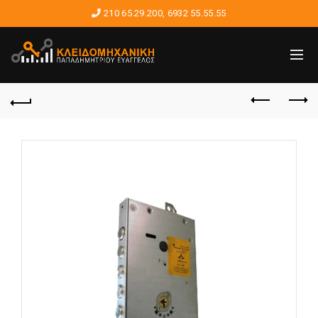
210 65.29.200
,
6932 55.55.55